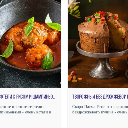
Постные тефтели с рисом и шампиньонами
Творожный бездрожжевой 
ытные постные тефтели с
Скоро Пасха. Рецепт творожно
пиньонами - очень кстати в
бездрожжевого кулича - очень