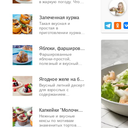
в жаркую погоду. Что
может быть лучше
домашнего
мороженого? Только
Запеченная хурма
домашнее мороженое,
Такая вкусная и
превращённое в
простая в
абрикос
приготовлении хурма
"под снегом".Для
приготовления этого
десерта
Яблоки, фаршированные творогом в духовке
рекомендуется
Фаршированные
выбирать хурму с
яблоки-простой,
более плотной
полезный и вкусный
консистенцией.
десерт, который может
приготовить даже
начинающий кулинар.
Ягодное желе на белом вине с ванильной сметаной
На фаршированные
Вкусный летний десерт
сладким творогом и
для взрослых с
запече
содержанием
алкоголя. Блюдо
прекрасно подойдёт
для завершения
Капкейки "Молочная девочка"
праздничной трапезы.
Нежные и вкусные
кексы по мотивам
знаменитых тортов.