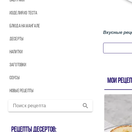
Завтраки
Изделия из теста
Блюда на мангале
Вкусные рец
Десерты
Напитки
Заготовки
Соусы
Мои реце
Новые рецепты
Поиск рецепта
Рецепты десертов: