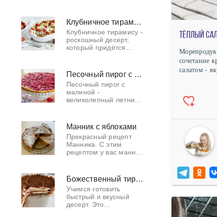
Для семейных
чаепитий и перекусов
или как альтернатива
Клубничное тирамису
торту на праздничных
Клубничное тирамису -
застольях. Они настол
роскошный десерт,
который придётся
Морепродукт
очень кстати в летнюю
сочетание к
жару. Готовят
салатом - вк
клубничное лакомство
Песочный пирог с малиной
исключительно из
Песочный пирог с
свежей клубники, та
малиной -
великолепный летний
десерт с большим
количеством
ароматной и сладкой
Манник с яблоками
малины. Такое
Прекрасный рецепт
угощение к чаю
Манника. С этим
придётся по вкусу не
рецептом у вас манник
толь
получится в меру
сладкий, а главное не
сухой!
Божественный тирамису
Учимся готовить
быстрый и вкусный
десерт. Это
упрощённая версия