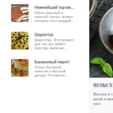
тирамису, но
божественно вкусная.
Нежнейший тортик на десерт!
Очень вкусный и
нежный тортик, можно
готовить хоть каждый
день и не опасаться за
свою фигуру!
Шарлотка
Шарлотка. Этот рецепт
для тех кто любит
простую выпечку.
Такая шарлотка
получается очень
вкусной.
Банановый пирог!
Очень быстрый,
нежный и вкусный
десерт. Готовится
просто на одном
дыхании!
Вкусные и с
рисом и шам
пост.