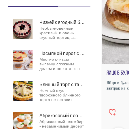
Чизкейк ягодный без выпечки
Необыкновенный,
красивый и очень
вкусный тортик, а
главное легкий и
можно даже давать
деткам.
Насыпной пирог с творогом
Многие считают
выпечку сложным
делом и не хотят с ней
Яйцо в бул
связываться. Данный
пирог опровергает это
мнение, ибо готовится
Яйцо в було
Блинный торт с творожным сыром
невероятно просто и
завтрак на 
Нежный вкус
быстро. Не в
творожного блинного
торта не оставит
равнодушным никого
из ваших родных и
близких. Они
Абрикосовый пломбир
обязательно попросят
Абрикосовый пломбир
вторую порцию
- незаменимый десерт
сладкого десерта