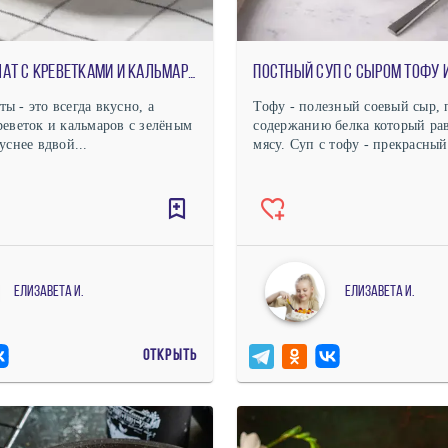
Тёплый салат с креветками и кальмарами
ы - это всегда вкусно, а
Тофу - полезный соевый сыр, 
реветок и кальмаров с зелёным
содержанию белка который ра
уснее вдвой...
мясу. Суп с тофу - прекрасный 
Елизавета И.
Елизавета И.
ОТКРЫТЬ