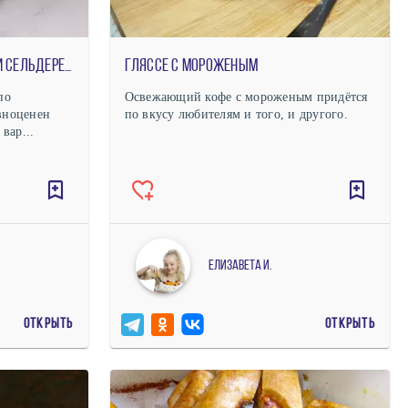
Постный суп с сыром тофу и сельдереем
Гляссе с мороженым
по
Освежающий кофе с мороженым придётся
вноценен
по вкусу любителям и того, и другого.
вар...
Елизавета И.
ОТКРЫТЬ
ОТКРЫТЬ