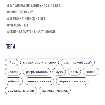
МАСЛО РАСТИТЕЛЬНОЕ - 1 СТ. ЛОЖКА
СОЛЬ - ПО ВКУСУ
НАЧИНКА: ЧЕСНОК - 3 ЗУБ
ЗЕЛЕНЬ - 15 Г
ЖИРНАЯ СМЕТАНА - 2 СТ. ЛОЖКИ
Теги
яйцо
масло_растительное
сыр_полутвёрдый
чеснок
разрыхлитель
мука
соль
зелень
кабачок
зелень_свежая
жирная_сметана
сметана_жирная
начинка:_чеснок