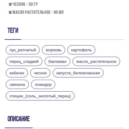
ЧЕСНОК - 50 ГР
МАСЛО РАСТИТЕЛЬНОЕ - 80 МЛ
Теги
лук_репчатый
морковь
картофель
перец_сладкий
баклажан
масло_растительное
кабачок
чеснок
капуста_белокочанная
свинина
помидор
специи_(соль,_молотый_перец)
Описание