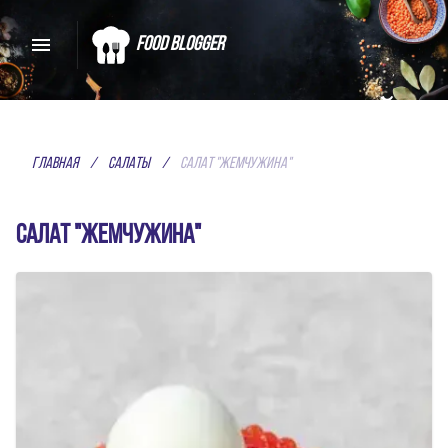
Food Blogger
СКАЖИ ДА ВКУСНОЙ
ЕДЕ
Главная
/
Салаты
/
Салат "Жемчужина"
ЛУЧШИЕ РЕЦЕПТЫ СПЕЦИАЛЬНО
Салат "Жемчужина"
ДЛЯ ТЕБЯ
Домашние рецепты от обычных
пользователей, а лучшие из них
показываются в первую очередь!