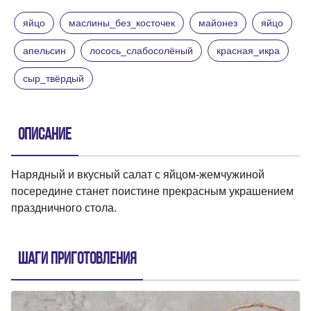
яйцо
маслины_без_косточек
майонез
яйцо
апельсин
лосось_слабосолёный
красная_икра
сыр_твёрдый
Описание
Нарядный и вкусный салат с яйцом-жемчужиной
посередине станет поистине прекрасным украшением
праздничного стола.
Шаги приготовления