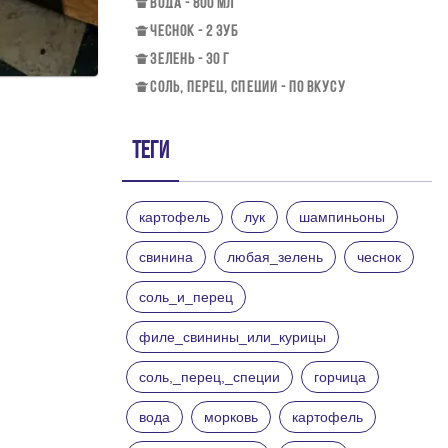
ВОДА - 800 МЛ
ЧЕСНОК - 2 ЗУБ
ЗЕЛЕНЬ - 30 Г
СОЛЬ, ПЕРЕЦ, СПЕЦИИ - ПО ВКУСУ
Теги
картофель
лук
шампиньоны
свинина
любая_зелень
чеснок
соль_и_перец
филе_свинины_или_курицы
соль,_перец,_специи
горчица
вода
морковь
картофель