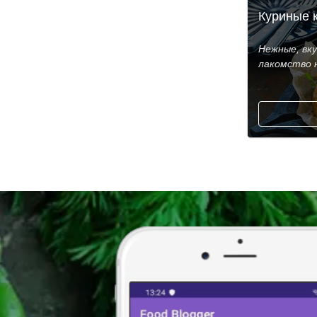
Куриные 
Нежные, вк
лакомство 