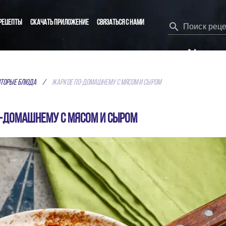
рецепты
Скачать приложение
Связаться с нами
Поиск рец
КАЖИ ДА ВКУСНОЙ Е
Вторые блюда
/
Жаркое по-домашнему с мясом и сыром
ЛУЧШИЕ РЕЦЕПТЫ СПЕЦИАЛЬНО ДЛЯ ТЕБЯ
обычных пользователей, а лучшие из них показываю
-домашнему с мясом и сыром