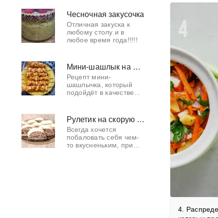
обжариваем его до
хрустящей корочки с
Чесночная закусочка
2х сторон. Яйца
4
Отличная закуска к
отвариваем, счищаем
любому столу и в
ко
любое время года!!!!!
Мини-шашлык на шпажках
Рецепт мини-
шашлычка, который
подойдёт в качестве
быстрой закуски или
полноценного блюда
на праздничный стол.
Рулетик на скорую руку
Всегда хочется
побаловать себя чем-
то вкусненьким, при
этом без заморочек,
бюджетно и при
минимальных затратах
времени. Предлагаю
свой вариант рулетик
4. Распред