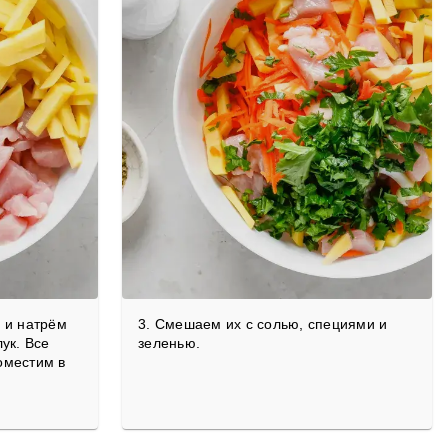
 и натрём
3. Смешаем их с солью, специями и
ук. Все
зеленью.
оместим в