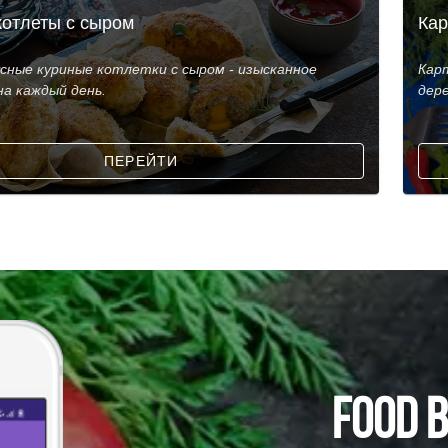
котлеты с сыром
Кар
усные куриные котлетки с сыром - изысканное
Карт
на каждый день.
дере
ПЕРЕЙТИ
FOOD 