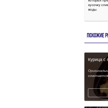
которых пр
кусочку сли
воды.
Похожие р
Курица с 
Оригинальна
сочетается 