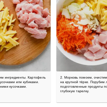
вим ингредиенты. Картофель
2. Морковь помоем, очистим
усочками или кубиками.
на крупной тёрке. Порубим л
дними кусочками.
подготовленные продукты п
глубокую тарелку.