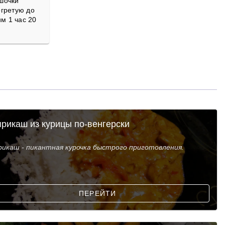
шочки
огретую до
им 1 час 20
рикаш из курицы по-венгерски
рикаш - пикантная курочка быстрого приготовления.
ПЕРЕЙТИ