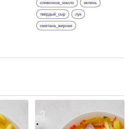
сливочное_масло
зелень
твёрдый_сыр
лук
сметана_жирная
3