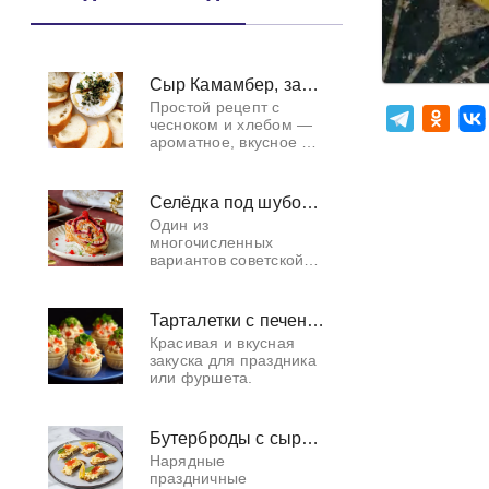
Сыр Камамбер, запеченный в духовке с чесноком и хлебом
Простой рецепт с
чесноком и хлебом —
ароматное, вкусное и
сытное горячее блюдо
для романтических
посиделок с бокалом
Селёдка под шубой в лаваше
белого вина. Самое
Один из
главное при пр
многочисленных
вариантов советской
классики. Очень
оригинально выглядит
и очень вкусный.
Тарталетки с печенью трески и красной икрой
Красивая и вкусная
закуска для праздника
или фуршета.
Бутерброды с сыром и красной икрой
Нарядные
праздничные