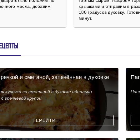
едварительно положим по
тёртым сыром. Накроем гор
вочного масла, добавим
крышками и отправим в раз
180 градусов духовку. Готов
минут.
ецепты
гречкой и сметаной, запечённая в духовке
Пап
я курочка со сметаной в духовке идеально
Пап
с гречневой крупой.
ПЕРЕЙТИ