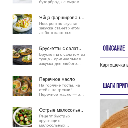
бутерброды с сыром и
икрой - отличная
закуска на праздник и
просто так.
Яйца фаршированный крабовым мясом
Невероятно вкусная
закуска станет хитом
любого застолья.
Описание
Брускетты с салатом из тунца
Брускетты с салатом из
тунца - оригинальная
закуска для любого
Картошечка в
застолья.
Перечное масло
На горячие тосты, на
Шаги приг
стейк, на гренки!
Перечное масло — это
необычный рецепт с
минимумом
особенностей.
Острые малосольные огурчики в пакете
1
Вариации бесконечны!
Рецепт быстрых
Изюминка этой идеи —
хрустящих
жарен
малосольных