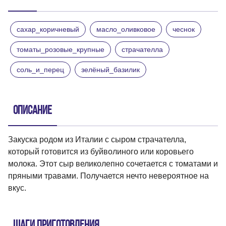
сахар_коричневый
масло_оливковое
чеснок
томаты_розовые_крупные
страчателла
соль_и_перец
зелёный_базилик
Описание
Закуска родом из Италии с сыром страчателла,
который готовится из буйволиного или коровьего
молока. Этот сыр великолепно сочетается с томатами и
пряными травами. Получается нечто невероятное на
вкус.
Шаги приготовления