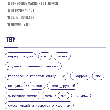
ОЛИВКОВОЕ МАСЛО - 3 СТ. ЛОЖКИ
ПЕТРУШКА - 10 Г
СОЛЬ - ПО ВКУСУ
ЛИМОН - 2 ШТ
Теги
перец_сладкий
сок_
чеснок
крупные_очищенный_креветки
королевские_креветки_очищенные
шафран
рис
петрушка
лимон
томат_крупный
оливковое_масло
соль
лук
паприка
смесь_мидий_и_креветок_очищенных