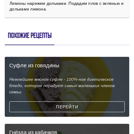
Лимоны нарежем дольками. Подадим плов с зеленью и
дольками лимона.
Похожие рецепты
Суфле из говядины
Нежнейшее мясное суфле - 100%-ное диетическое
блюдо, которое порадует самых маленьких членов
семьи.
ПЕРЕЙТИ
Гнёзда из кабачков