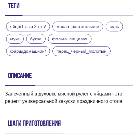
Теги
яйцо/1-сыр:3-отв/
масло_растительное
соль
мука
булка
фольга_пищевая
фарш/домашний/
перец_черный_молотый
Описание
Запеченный в духовке мясной рулет с яйцами - это
рецепт универсальной закуски праздничного стола.
Шаги приготовления