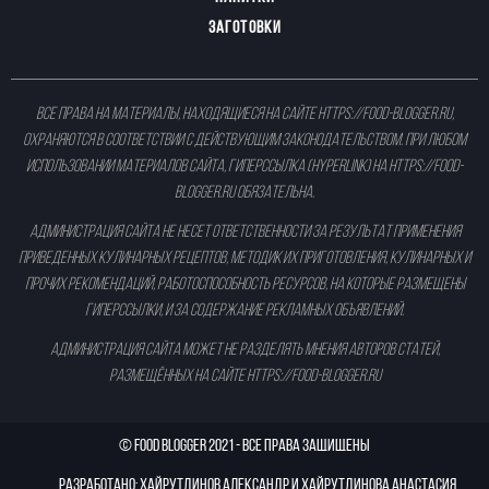
ЗАГОТОВКИ
Все права на материалы, находящиеся на сайте
https://food-blogger.ru
,
охраняются в соответствии с действующим законодательством. При любом
использовании материалов сайта, гиперссылка (hyperlink) на
https://food-
blogger.ru
обязательна.
Администрация сайта не несет ответственности за результат применения
приведенных кулинарных рецептов, методик их приготовления, кулинарных и
прочих рекомендаций, работоспособность ресурсов, на которые размещены
гиперссылки, и за содержание рекламных объявлений.
Администрация сайта может не разделять мнения авторов статей,
размещённых на сайте
https://food-blogger.ru
©
Food Blogger
2021 - ВСЕ ПРАВА ЗАЩИЩЕНЫ
Разработано: Хайрутдинов Александр и Хайрутдинова Анастасия