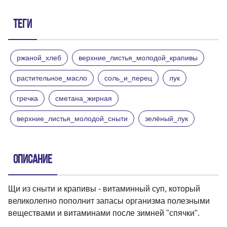
Теги
ржаной_хлеб
верхние_листья_молодой_крапивы
растительное_масло
соль_и_перец
лук
гречка
сметана_жирная
верхние_листья_молодой_сныти
зелёный_лук
Описание
Щи из сныти и крапивы - витаминный суп, который
великолепно пополнит запасы организма полезными
веществами и витаминами после зимней "спячки".