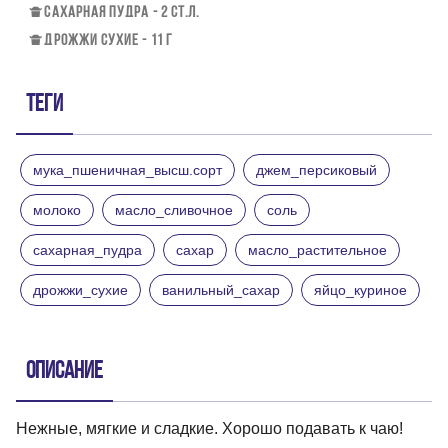
САХАРНАЯ ПУДРА - 2 СТ.Л.
ДРОЖЖИ СУХИЕ - 11 Г
Теги
мука_пшеничная_высш.сорт
джем_персиковый
молоко
масло_сливочное
соль
сахарная_пудра
сахар
масло_растительное
дрожжи_сухие
ванильный_сахар
яйцо_куриное
Описание
Нежные, мягкие и сладкие. Хорошо подавать к чаю!