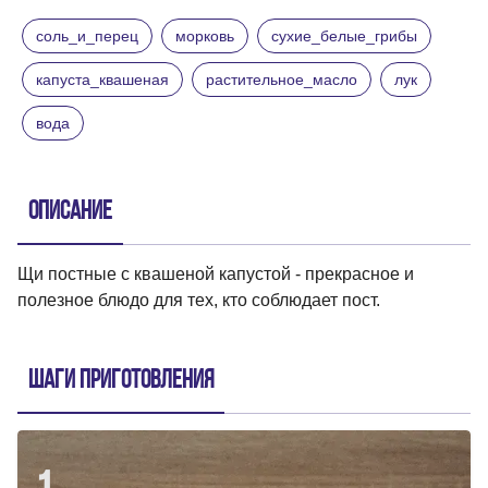
соль_и_перец
морковь
сухие_белые_грибы
капуста_квашеная
растительное_масло
лук
вода
Описание
Щи постные с квашеной капустой - прекрасное и
полезное блюдо для тех, кто соблюдает пост.
Шаги приготовления