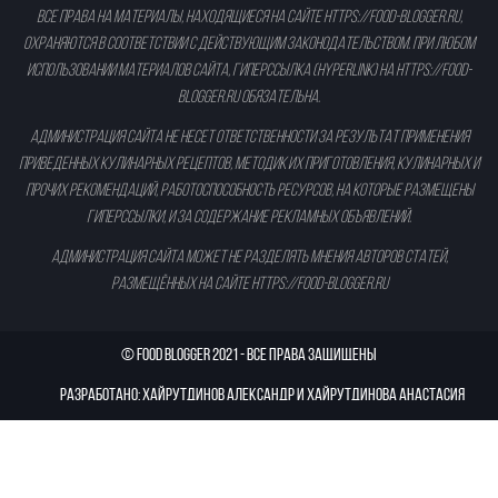
Все права на материалы, находящиеся на сайте
https://food-blogger.ru
,
охраняются в соответствии с действующим законодательством. При любом
использовании материалов сайта, гиперссылка (hyperlink) на
https://food-
blogger.ru
обязательна.
Администрация сайта не несет ответственности за результат применения
приведенных кулинарных рецептов, методик их приготовления, кулинарных и
прочих рекомендаций, работоспособность ресурсов, на которые размещены
гиперссылки, и за содержание рекламных объявлений.
Администрация сайта может не разделять мнения авторов статей,
размещённых на сайте
https://food-blogger.ru
©
Food Blogger
2021 - ВСЕ ПРАВА ЗАЩИЩЕНЫ
Разработано: Хайрутдинов Александр и Хайрутдинова Анастасия