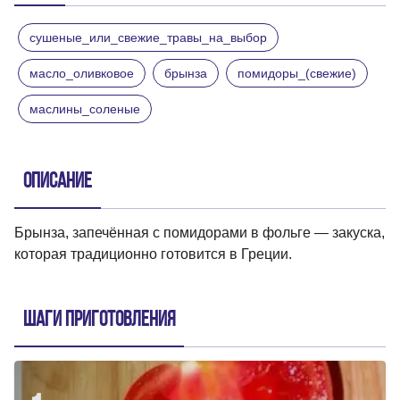
сушеные_или_свежие_травы_на_выбор
масло_оливковое
брынза
помидоры_(свежие)
маслины_соленые
Описание
Брынза, запечённая с помидорами в фольге — закуска,
которая традиционно готовится в Греции.
Шаги приготовления