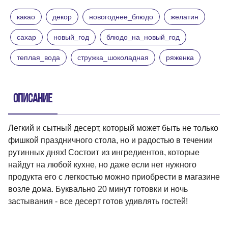
какао
декор
новогоднее_блюдо
желатин
сахар
новый_год
блюдо_на_новый_год
теплая_вода
стружка_шоколадная
ряженка
Описание
Легкий и сытный десерт, который может быть не только
фишкой праздничного стола, но и радостью в течении
рутинных днях! Состоит из ингредиентов, которые
найдут на любой кухне, но даже если нет нужного
продукта его с легкостью можно приобрести в магазине
возле дома. Буквально 20 минут готовки и ночь
застывания - все десерт готов удивлять гостей!