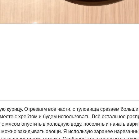
ю курицу. Отрезаем все части, с туловища срезаем большим
месте с хребтом и будем использовать. Всё остальное расп
 с мясом опустить в холодную воду, посолить и начать вари
 можно закидывать овощи. Я использую заранее нарезанные
сокращает время готовки. Особенно это актуально с наличи