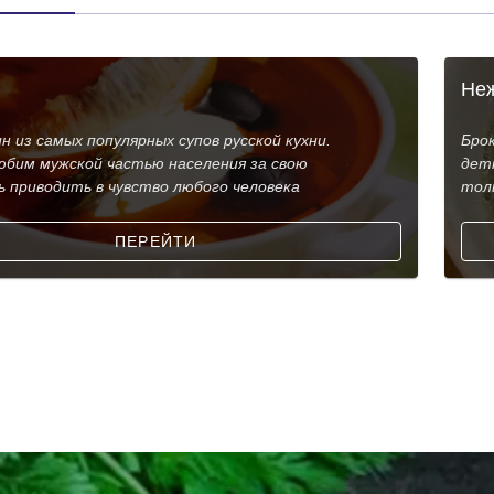
Неж
н из самых популярных супов русской кухни.
Брок
юбим мужской частью населения за свою
детк
ь приводить в чувство любого человека
толь
ПЕРЕЙТИ