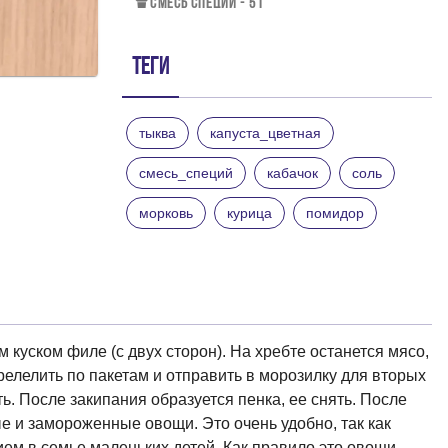
СМЕСЬ СПЕЦИЙ - 5 Г
Теги
тыква
капуста_цветная
смесь_специй
кабачок
соль
морковь
курица
помидор
 куском филе (с двух сторон). На хребте останется мясо,
релелить по пакетам и отправить в морозилку для вторых
ть. После закипания образуется пенка, ее снять. После
 и замороженные овощи. Это очень удобно, так как
ем в семье маленьких детей. Как правило это овощи,