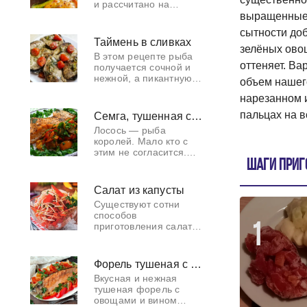
и рассчитано на
четыре порции.
выращенные н
Приготовление займет
сытности доб
всего лишь 30 минут.
Таймень в сливках
Этот лёгкий и быстрый
зелёных овощ
В этом рецепте рыба
рецепт не потр
оттеняет. Ва
получается сочной и
нежной, а пикантную
объем нашего
остроту ей придаёт
нарезанном и
дерзкий перец. Вы
когда-нибудь
пальцах на в
Семга, тушенная с овощами
пробовали тайменя?
Лосось — рыба
Таймень в сливочном с
королей. Мало кто с
этим не согласится.
Это любимая рыба
Шаги приг
каждого. Ее
исполнение стоит
Салат из капусты
куска суши. Сегодня я
Существуют сотни
расскажу вам, как
способов
приготовит
приготовления салата
1
из капусты, но у меня
есть несколько
любимых. Простой
Форель тушеная с овощами
рецепт капустного
Вкусная и нежная
салата с капустой и
тушеная форель с
другими лет
овощами и вином