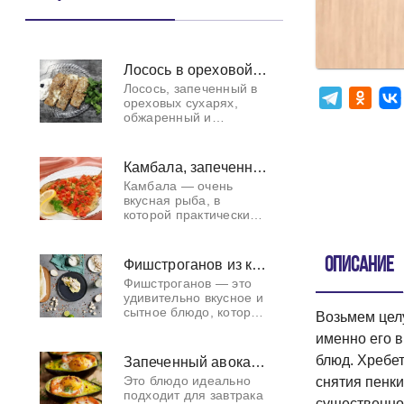
Лосось в ореховой панировке
Лосось, запеченный в
ореховых сухарях,
обжаренный и
запеченный в духовке,
подается со
сметанным соусом.
Камбала, запеченная с помидорами
Лосось, запеченный в
Камбала — очень
ореховых сухарях, —
вкусная рыба, в
рецеп
которой практически
нет костей. А если
приготовить её
необычным способом,
Описание
Фишстроганов из кефали
то результат
Фишстроганов — это
превзойдет все
удивительно вкусное и
ожидания.Особенн
сытное блюдо, которое
Возьмем целу
готовится из кусочков
именно его в
рыбы, обжаренных с
луком и грибами в
блюд. Хребет
Запеченный авокадо, фаршированный красной рыбой и яйцом
сливочно-сметанном
Это блюдо идеально
снятия пенки
соусе. Ег
подходит для завтрака
существенно 