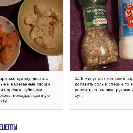
ариться курицу, достать
За 5 минут до окончания ва
ые и нарезанные овощи
добавить соль и специи по в
и нарезать кубиками:
размять на волокна руками и
рковь, помидор, цветную
суп.
кву.
ецепты