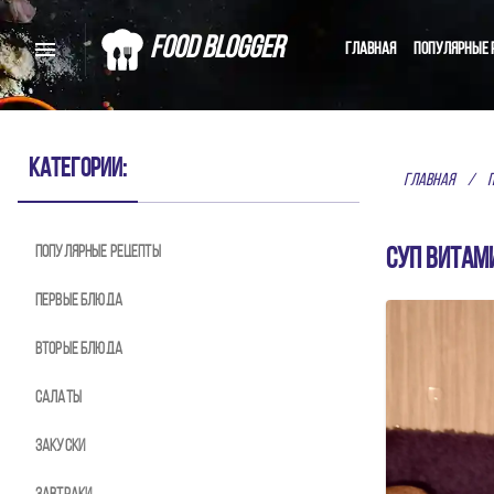
Food Blogger
Главная
Популярные 
С
Категории:
Главная
/
Популярные рецепты
Домашние рецепты от 
Суп витам
Первые блюда
Вторые блюда
Салаты
Закуски