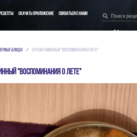
рецепты
Скачать приложение
Связаться с нами
Поиск рец
КАЖИ ДА ВКУСНОЙ Е
Первые блюда
/
Суп витаминный "Воспоминания о лете"
ЛУЧШИЕ РЕЦЕПТЫ СПЕЦИАЛЬНО ДЛЯ ТЕБЯ
обычных пользователей, а лучшие из них показываю
инный "Воспоминания о лете"