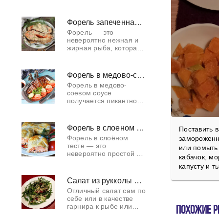
станет настоящим
украшением любого
стола. Это блюдо не
Форель запеченная в сметане
только красиво
Форель — это
выглядит, но и
невероятно нежная и
готовится очень
жирная рыба, которая
отлично сочетается со
сметаной. Мы
предлагаем вам
Форель в медово-соевом соусе
рецепт приготовления
Форель в медово-
форели в духовке,
соевом соусе
который
получается пикантной
и очень нежной. Очень
легко готовится.
Попробуйте! Форель и
Форель в слоеном тесте
Поставить в
другую красную рыбу
Форель в слоёном
замороженн
можно тушить в медов
тесте — это
или помыть 
невероятно простой и
кабачок, мо
вкусный рецепт
капусту и ты
приготовления рыбы.
Кстати, вместо форели
Салат из рукколы с рисом, огурцом и вялеными помидорами
можно использовать и
Отличный салат сам по
другие виды красной
себе или в качестве
ры
гарнира к рыбе или
Похожие р
мясу. Вкусные,