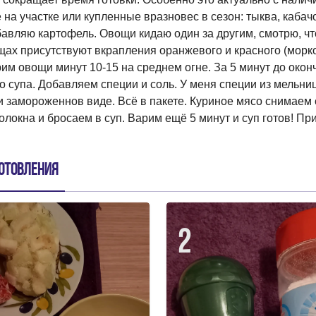
а участке или купленные вразновес в сезон: тыква, кабачок
авляю картофель. Овощи кидаю один за другим, смотрю, что
ах присутствуют вкрапления оранжевого и красного (морко
рим овощи минут 10-15 на среднем огне. За 5 минут до око
 супа. Добавляем специи и соль. У меня специи из мельниц
 замороженнов виде. Всё в пакете. Куриное мясо снимаем с
олокна и бросаем в суп. Варим ещё 5 минут и суп готов! Пр
отовления
2