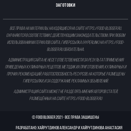
ЗАГОТОВКИ
Все права на материалы, находящиеся на сайте
https://food-blogger.ru
,
охраняются в соответствии с действующим законодательством. При любом
использовании материалов сайта, гиперссылка (hyperlink) на
https://food-
blogger.ru
обязательна.
Администрация сайта не несет ответственности за результат применения
приведенных кулинарных рецептов, методик их приготовления, кулинарных и
прочих рекомендаций, работоспособность ресурсов, на которые размещены
гиперссылки, и за содержание рекламных объявлений.
Администрация сайта может не разделять мнения авторов статей,
размещённых на сайте
https://food-blogger.ru
©
Food Blogger
2021 - ВСЕ ПРАВА ЗАЩИЩЕНЫ
Разработано: Хайрутдинов Александр и Хайрутдинова Анастасия