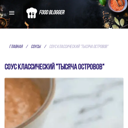
Food Blogger
СКАЖИ ДА ВКУСНОЙ
ЕДЕ
Главная
/
Соусы
/
Соус классический "Тысяча островов"
ЛУЧШИЕ РЕЦЕПТЫ СПЕЦИАЛЬНО
Соус классический "Тысяча островов"
ДЛЯ ТЕБЯ
Домашние рецепты от обычных
пользователей, а лучшие из них
показываются в первую очередь!