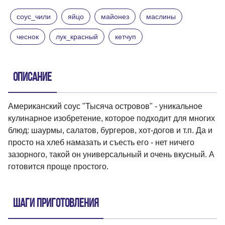
соус_чили
яйцо
майонез
маслины
чеснок
лук_красный
кетчуп
Описание
Американский соус "Тысяча островов" - уникальное
кулинарное изобретение, которое подходит для многих
блюд: шаурмы, салатов, бургеров, хот-догов и т.п. Да и
просто на хлеб намазать и съесть его - нет ничего
зазорного, такой он универсальный и очень вкусный. А
готовится проще простого.
Шаги приготовления