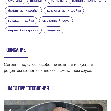
сметана
шпинат
котлеты
паприка_копчёная
фарш_из_индейки
котлеты_из_индейки
грудка_индейки
сметанный_соус
перец_болгарский
индейка
Описание
Сегодня поделюсь особенно нежным и вкусным
рецептом котлет из индейки в сметанном соусе.
Шаги приготовления