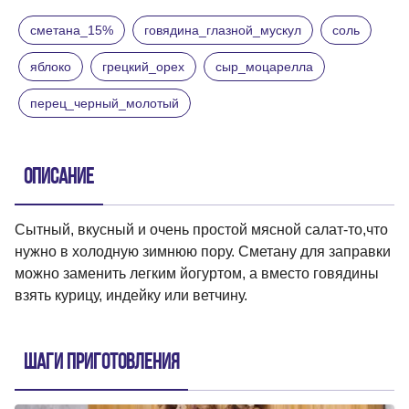
сметана_15%
говядина_глазной_мускул
соль
яблоко
грецкий_орех
сыр_моцарелла
перец_черный_молотый
Описание
Сытный, вкусный и очень простой мясной салат-то,что
нужно в холодную зимнюю пору. Сметану для заправки
можно заменить легким йогуртом, а вместо говядины
взять курицу, индейку или ветчину.
Шаги приготовления