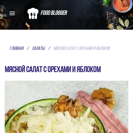
Food Blogger
СКАЖИ ДА ВКУСНОЙ
ЕДЕ
Главная
/
Салаты
/
Мясной салат с орехами и яблоком
ЛУЧШИЕ РЕЦЕПТЫ СПЕЦИАЛЬНО
Мясной салат с орехами и яблоком
ДЛЯ ТЕБЯ
Домашние рецепты от обычных
пользователей, а лучшие из них
показываются в первую очередь!