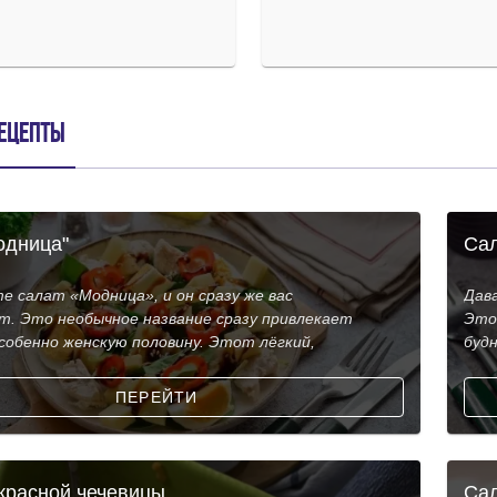
ецепты
одница"
Сал
 салат «Модница», и он сразу же вас
Дав
т. Это необычное название сразу привлекает
Это
собенно женскую половину. Этот лёгкий,
будн
ПЕРЕЙТИ
 красной чечевицы
Сал