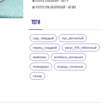
ПЕРЕЦ СЛАДКИЙ - 60 ГР
УКСУС 6% ЯБЛОЧНЫЙ - 40 МЛ
Теги
сыр_твердый
лук_репчатый
перец_сладкий
уксус_6%_яблочный
майонез
колбаса_копченая
помидоры
огурцы_соленые
сахар