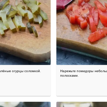
олёные огурцы соломкой.
Нарежьте помидоры небол
полосками.