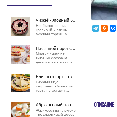
Чизкейк ягодный без выпечки
Необыкновенный,
красивый и очень
вкусный тортик, а
главное легкий и
можно даже давать
деткам.
Насыпной пирог с творогом
Многие считают
выпечку сложным
делом и не хотят с ней
связываться. Данный
пирог опровергает это
мнение, ибо готовится
Блинный торт с творожным сыром
невероятно просто и
Нежный вкус
быстро. Не в
творожного блинного
торта не оставит
равнодушным никого
из ваших родных и
близких. Они
Описание
Абрикосовый пломбир
обязательно попросят
Абрикосовый пломбир
вторую порцию
- незаменимый десерт
сладкого десерта