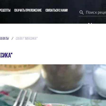
рецепты
Скачать приложение
Связаться с нами
Поиск рец
КАЖИ ДА ВКУСНОЙ Е
Салаты
/
Салат "Мексика"
ЛУЧШИЕ РЕЦЕПТЫ СПЕЦИАЛЬНО ДЛЯ ТЕБЯ
обычных пользователей, а лучшие из них показываю
ксика"