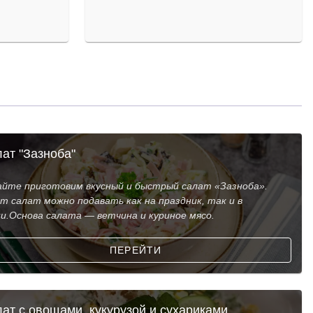
ат "Зазноба"
айте приготовим вкусный и быстрый салат «Зазноба».
т салат можно подавать как на праздник, так и в
и.Основа салата — ветчина и куриное мясо.
ПЕРЕЙТИ
ат с овощами, кукурузой и сухариками