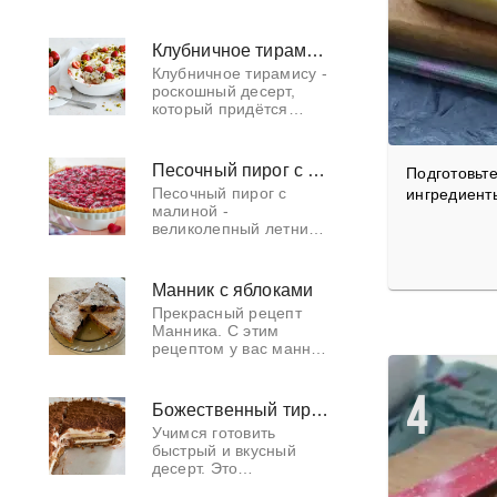
Для семейных
чаепитий и перекусов
или как альтернатива
Клубничное тирамису
торту на праздничных
Клубничное тирамису -
застольях. Они настол
роскошный десерт,
который придётся
очень кстати в летнюю
жару. Готовят
клубничное лакомство
Песочный пирог с малиной
Подготовьт
исключительно из
Песочный пирог с
ингредиент
свежей клубники, та
малиной -
великолепный летний
десерт с большим
количеством
ароматной и сладкой
Манник с яблоками
малины. Такое
Прекрасный рецепт
угощение к чаю
Манника. С этим
придётся по вкусу не
рецептом у вас манник
толь
получится в меру
сладкий, а главное не
сухой!
4
Божественный тирамису
Учимся готовить
быстрый и вкусный
десерт. Это
упрощённая версия