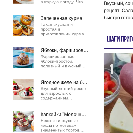
в жаркую погоду. Что
Вкусный, соч
может быть лучше
рецепт! Сала
домашнего
мороженого? Только
быстро готов
Запеченная хурма
домашнее мороженое,
Такая вкусная и
превращённое в
простая в
абрикос
приготовлении хурма
"под снегом".Для
Шаги приг
приготовления этого
десерта
Яблоки, фаршированные творогом в духовке
рекомендуется
Фаршированные
выбирать хурму с
яблоки-простой,
более плотной
полезный и вкусный
1
консистенцией.
десерт, который может
приготовить даже
начинающий кулинар.
Ягодное желе на белом вине с ванильной сметаной
На фаршированные
Вкусный летний десерт
сладким творогом и
для взрослых с
запече
содержанием
алкоголя. Блюдо
прекрасно подойдёт
для завершения
Капкейки "Молочная девочка"
праздничной трапезы.
Нежные и вкусные
кексы по мотивам
знаменитых тортов.