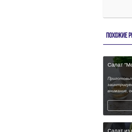
Похожие р
Салат "М
Приготовьте
заинтригуе
внимание, о
Салат из