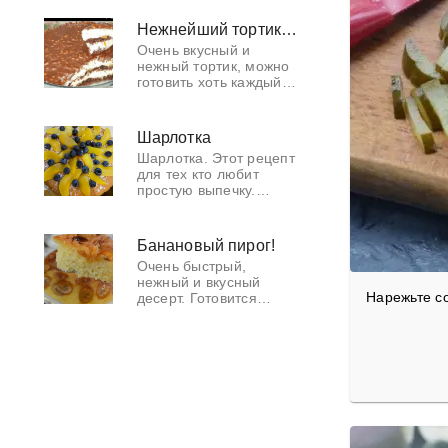
тирамису, но
божественно вкусная.
Нежнейший тортик на десерт!
Очень вкусный и
нежный тортик, можно
готовить хоть каждый
день и не опасаться за
свою фигуру!
Шарлотка
Шарлотка. Этот рецепт
для тех кто любит
простую выпечку.
Такая шарлотка
получается очень
вкусной.
Банановый пирог!
Очень быстрый,
нежный и вкусный
Нарежьте с
десерт. Готовится
просто на одном
дыхании!