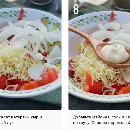
8
салат натёртый сыр и
Добавьте майонез, соль и ч
ый лук.
по вкусу. Хорошо перемеша