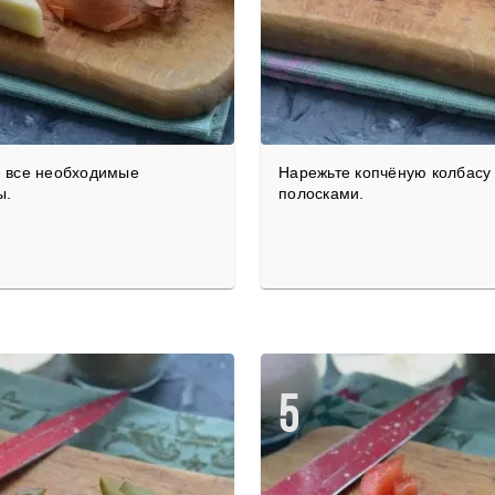
е все необходимые
Нарежьте копчёную колбасу
ы.
полосками.
5