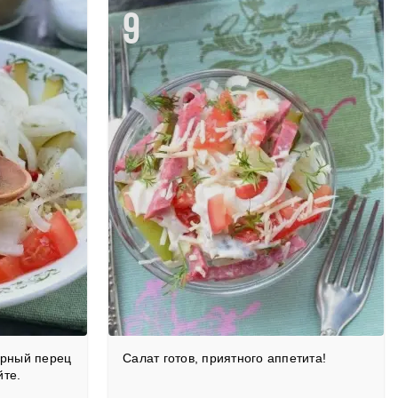
9
ёрный перец
Салат готов, приятного аппетита!
йте.